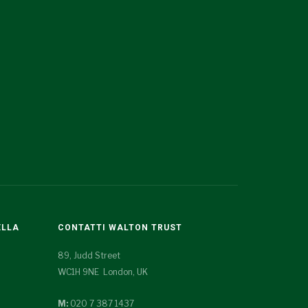
ELLA
CONTATTI WALTON TRUST
89, Judd Street
WC1H 9NE London, UK
M:
020 7 387 1437