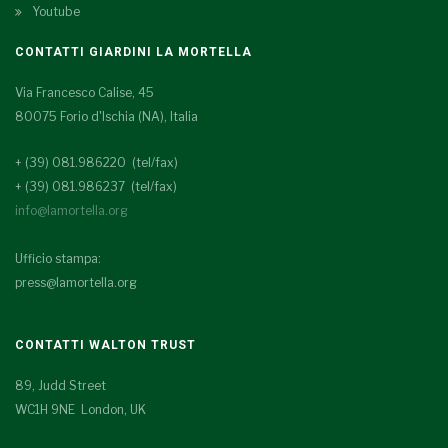
Youtube
CONTATTI GIARDINI LA MORTELLA
Via Francesco Calise, 45
80075 Forio d'Ischia (NA), Italia
+ (39) 081.986220 (tel/fax)
+ (39) 081.986237 (tel/fax)
info@lamortella.org
Ufficio stampa:
press@lamortella.org
CONTATTI WALTON TRUST
89, Judd Street
WC1H 9NE London, UK