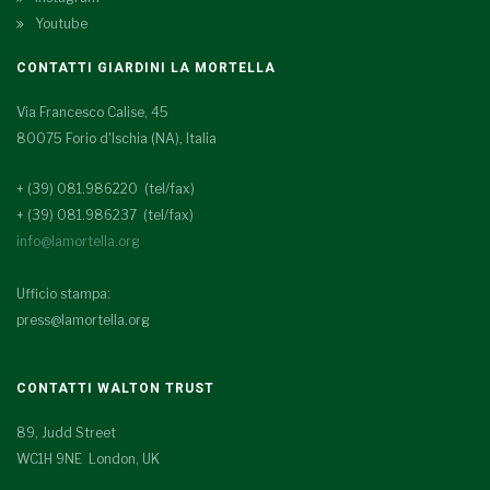
Youtube
CONTATTI GIARDINI LA MORTELLA
Via Francesco Calise, 45
80075 Forio d'Ischia (NA), Italia
+ (39) 081.986220 (tel/fax)
+ (39) 081.986237 (tel/fax)
info@lamortella.org
Ufficio stampa:
press@lamortella.org
CONTATTI WALTON TRUST
89, Judd Street
WC1H 9NE London, UK