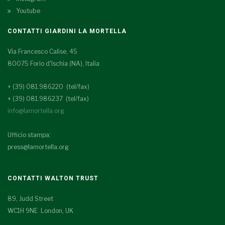
Youtube
CONTATTI GIARDINI LA MORTELLA
Via Francesco Calise, 45
80075 Forio d'Ischia (NA), Italia
+ (39) 081.986220 (tel/fax)
+ (39) 081.986237 (tel/fax)
info@lamortella.org
Ufficio stampa:
press@lamortella.org
CONTATTI WALTON TRUST
89, Judd Street
WC1H 9NE London, UK