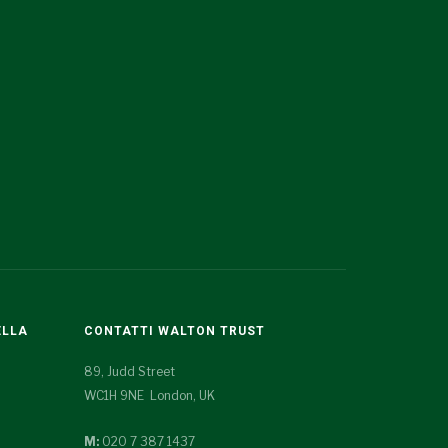
ELLA
CONTATTI WALTON TRUST
89, Judd Street
WC1H 9NE London, UK
M:
020 7 387 1437