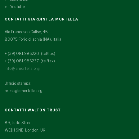
Youtube
CONTATTI GIARDINI LA MORTELLA
Via Francesco Calise, 45
80075 Forio d'Ischia (NA), Italia
+ (39) 081.986220 (tel/fax)
+ (39) 081.986237 (tel/fax)
info@lamortella.org
Ufficio stampa:
press@lamortella.org
CONTATTI WALTON TRUST
89, Judd Street
WC1H 9NE London, UK