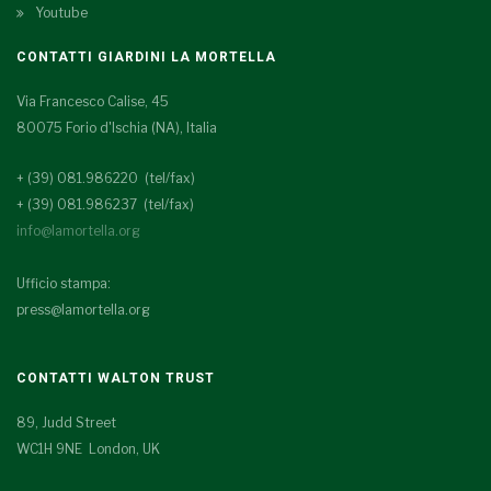
Youtube
CONTATTI GIARDINI LA MORTELLA
Via Francesco Calise, 45
80075 Forio d'Ischia (NA), Italia
+ (39) 081.986220 (tel/fax)
+ (39) 081.986237 (tel/fax)
info@lamortella.org
Ufficio stampa:
press@lamortella.org
CONTATTI WALTON TRUST
89, Judd Street
WC1H 9NE London, UK