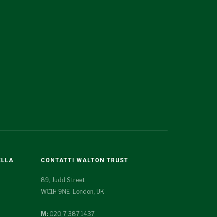
ELLA
CONTATTI WALTON TRUST
89, Judd Street
WC1H 9NE London, UK
M:
020 7 387 1437