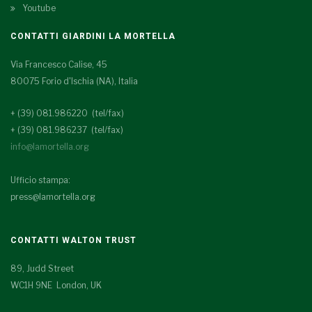
Youtube
CONTATTI GIARDINI LA MORTELLA
Via Francesco Calise, 45
80075 Forio d'Ischia (NA), Italia
+ (39) 081.986220 (tel/fax)
+ (39) 081.986237 (tel/fax)
info@lamortella.org
Ufficio stampa:
press@lamortella.org
CONTATTI WALTON TRUST
89, Judd Street
WC1H 9NE London, UK