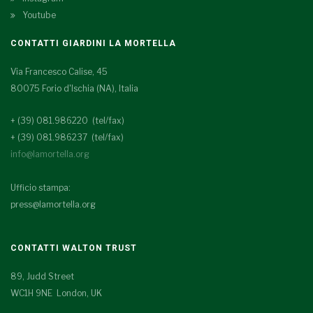
Youtube
CONTATTI GIARDINI LA MORTELLA
Via Francesco Calise, 45
80075 Forio d'Ischia (NA), Italia
+ (39) 081.986220 (tel/fax)
+ (39) 081.986237 (tel/fax)
info@lamortella.org
Ufficio stampa:
press@lamortella.org
CONTATTI WALTON TRUST
89, Judd Street
WC1H 9NE London, UK