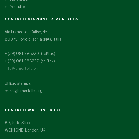
Youtube
CONTATTI GIARDINI LA MORTELLA
Via Francesco Calise, 45
80075 Forio d'Ischia (NA), Italia
+ (39) 081.986220 (tel/fax)
+ (39) 081.986237 (tel/fax)
info@lamortella.org
Ufficio stampa:
press@lamortella.org
CONTATTI WALTON TRUST
89, Judd Street
WC1H 9NE London, UK