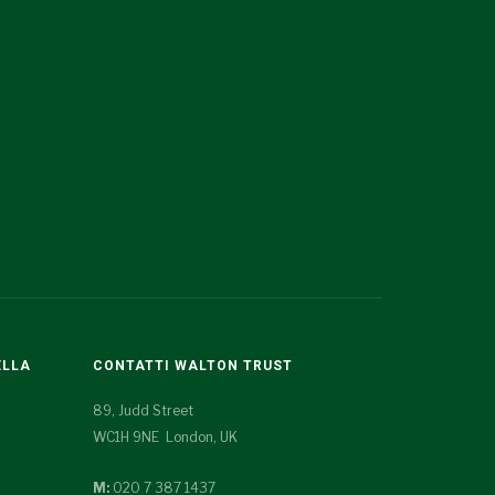
ELLA
CONTATTI WALTON TRUST
89, Judd Street
WC1H 9NE London, UK
M:
020 7 387 1437