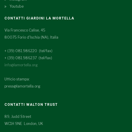
Youtube
CONTATTI GIARDINI LA MORTELLA
Via Francesco Calise, 45
80075 Forio d'Ischia (NA), Italia
+ (39) 081.986220 (tel/fax)
+ (39) 081.986237 (tel/fax)
info@lamortella.org
Ufficio stampa:
press@lamortella.org
CONTATTI WALTON TRUST
89, Judd Street
WC1H 9NE London, UK