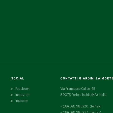
SOCIAL
CONTATTI GIARDINI LA MORT
Facebook
Via Francesco Calise, 45
Instagram
80075 Forio d'Ischia (NA), Italia
Youtube
+ (39) 081.986220 (tel/fax)
+ (39) 081.986237 (tel/fax)