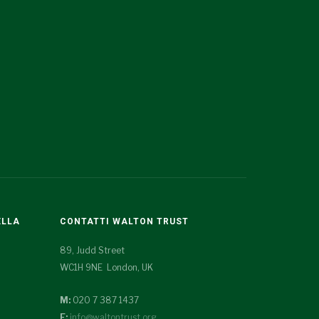
ELLA
CONTATTI WALTON TRUST
89, Judd Street
WC1H 9NE London, UK
M:
020 7 387 1437
E:
info@waltontrust.org