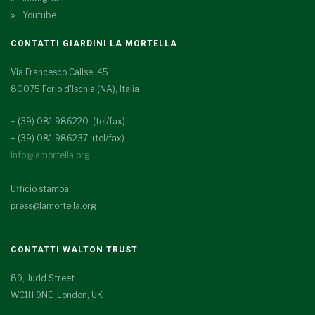
Youtube
CONTATTI GIARDINI LA MORTELLA
Via Francesco Calise, 45
80075 Forio d'Ischia (NA), Italia
+ (39) 081.986220 (tel/fax)
+ (39) 081.986237 (tel/fax)
info@lamortella.org
Ufficio stampa:
press@lamortella.org
CONTATTI WALTON TRUST
89, Judd Street
WC1H 9NE London, UK