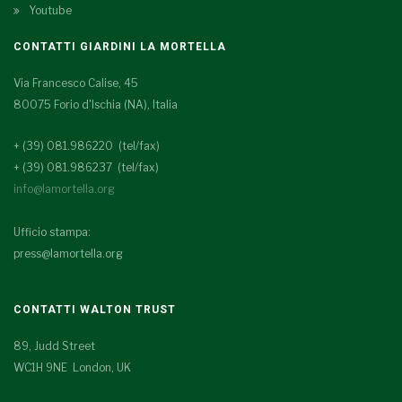
Youtube
CONTATTI GIARDINI LA MORTELLA
Via Francesco Calise, 45
80075 Forio d'Ischia (NA), Italia
+ (39) 081.986220 (tel/fax)
+ (39) 081.986237 (tel/fax)
info@lamortella.org
Ufficio stampa:
press@lamortella.org
CONTATTI WALTON TRUST
89, Judd Street
WC1H 9NE London, UK