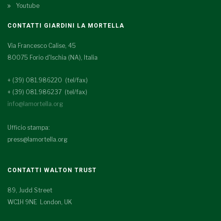
Youtube
CONTATTI GIARDINI LA MORTELLA
Via Francesco Calise, 45
80075 Forio d'Ischia (NA), Italia
+ (39) 081.986220 (tel/fax)
+ (39) 081.986237 (tel/fax)
info@lamortella.org
Ufficio stampa:
press@lamortella.org
CONTATTI WALTON TRUST
89, Judd Street
WC1H 9NE London, UK