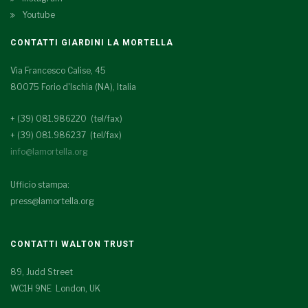
Youtube
CONTATTI GIARDINI LA MORTELLA
Via Francesco Calise, 45
80075 Forio d'Ischia (NA), Italia
+ (39) 081.986220 (tel/fax)
+ (39) 081.986237 (tel/fax)
info@lamortella.org
Ufficio stampa:
press@lamortella.org
CONTATTI WALTON TRUST
89, Judd Street
WC1H 9NE London, UK