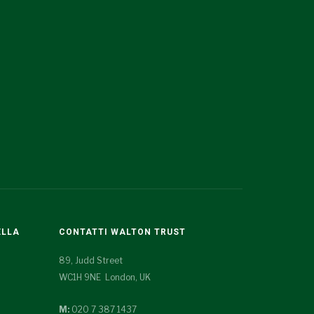
ELLA
CONTATTI WALTON TRUST
89, Judd Street
WC1H 9NE London, UK
M:
020 7 387 1437