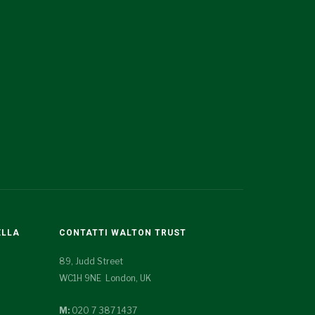
ELLA
CONTATTI WALTON TRUST
89, Judd Street
WC1H 9NE London, UK
M:
020 7 387 1437