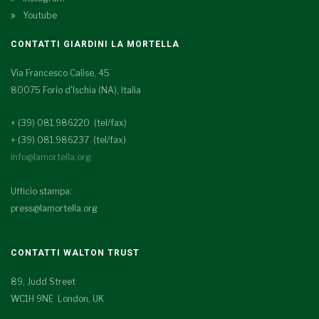
Youtube
CONTATTI GIARDINI LA MORTELLA
Via Francesco Calise, 45
80075 Forio d'Ischia (NA), Italia
+ (39) 081.986220 (tel/fax)
+ (39) 081.986237 (tel/fax)
info@lamortella.org
Ufficio stampa:
press@lamortella.org
CONTATTI WALTON TRUST
89, Judd Street
WC1H 9NE London, UK