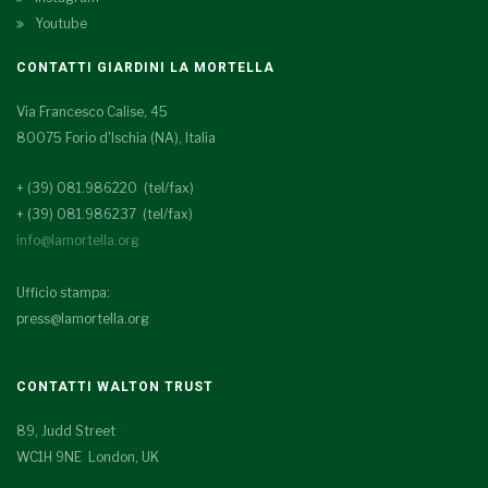
Youtube
CONTATTI GIARDINI LA MORTELLA
Via Francesco Calise, 45
80075 Forio d'Ischia (NA), Italia
+ (39) 081.986220 (tel/fax)
+ (39) 081.986237 (tel/fax)
info@lamortella.org
Ufficio stampa:
press@lamortella.org
CONTATTI WALTON TRUST
89, Judd Street
WC1H 9NE London, UK