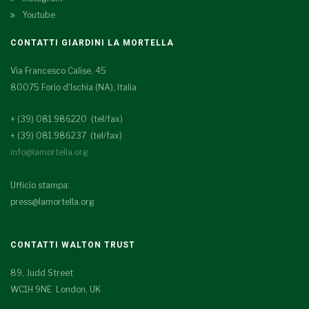
Youtube
CONTATTI GIARDINI LA MORTELLA
Via Francesco Calise, 45
80075 Forio d'Ischia (NA), Italia
+ (39) 081.986220 (tel/fax)
+ (39) 081.986237 (tel/fax)
info@lamortella.org
Ufficio stampa:
press@lamortella.org
CONTATTI WALTON TRUST
89, Judd Street
WC1H 9NE London, UK