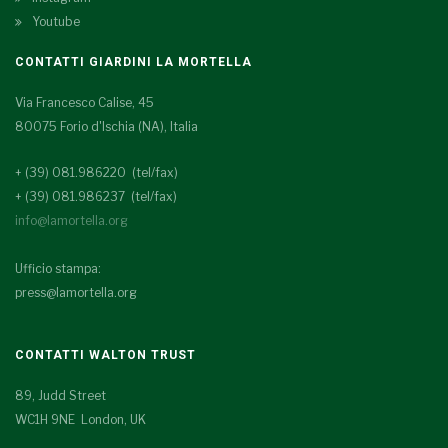
Youtube
CONTATTI GIARDINI LA MORTELLA
Via Francesco Calise, 45
80075 Forio d'Ischia (NA), Italia
+ (39) 081.986220 (tel/fax)
+ (39) 081.986237 (tel/fax)
info@lamortella.org
Ufficio stampa:
press@lamortella.org
CONTATTI WALTON TRUST
89, Judd Street
WC1H 9NE London, UK