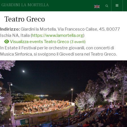
GIARDINI LA MORTELLA
Teatro Greco
Indirizzo:
Giardini la Mortella, Via Francesco Calise, 45, 80077
Ischia NA, Italia (
https://www.lamortella.org
)
Visualizza events Teatro Greco
(3 eventi)
In Estate il Festival per le orchestre giovanili, con concerti di
Musica Sinfonica, si svolgono il Giovedì sera nel Teatro Greco.