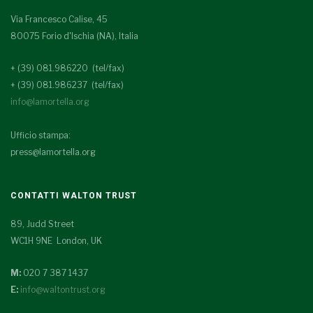
Via Francesco Calise, 45
80075 Forio d'Ischia (NA), Italia
+ (39) 081.986220 (tel/fax)
+ (39) 081.986237 (tel/fax)
info@lamortella.org
Ufficio stampa:
press@lamortella.org
CONTATTI WALTON TRUST
89, Judd Street
WC1H 9NE London, UK
M:
020 7 387 1437
E:
info@waltontrust.org