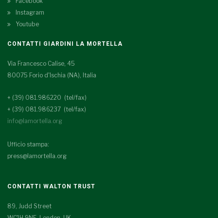
Facebook
Instagram
Youtube
CONTATTI GIARDINI LA MORTELLA
Via Francesco Calise, 45
80075 Forio d'Ischia (NA), Italia
+ (39) 081.986220 (tel/fax)
+ (39) 081.986237 (tel/fax)
info@lamortella.org
Ufficio stampa:
press@lamortella.org
CONTATTI WALTON TRUST
89, Judd Street
WC1H 9NE London, UK