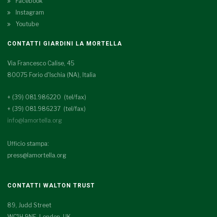
Facebook
Instagram
Youtube
CONTATTI GIARDINI LA MORTELLA
Via Francesco Calise, 45
80075 Forio d'Ischia (NA), Italia
+ (39) 081.986220 (tel/fax)
+ (39) 081.986237 (tel/fax)
info@lamortella.org
Ufficio stampa:
press@lamortella.org
CONTATTI WALTON TRUST
89, Judd Street
WC1H 9NE London, UK