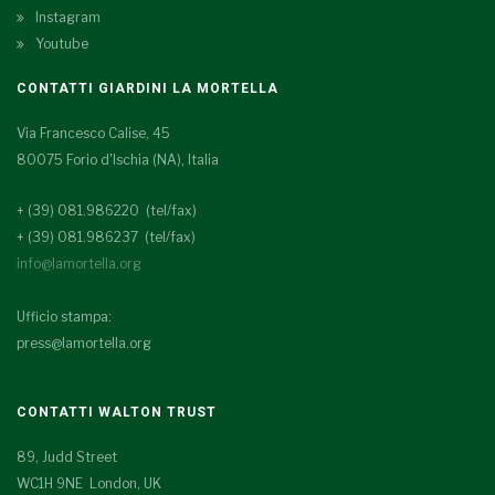
Instagram
Youtube
CONTATTI GIARDINI LA MORTELLA
Via Francesco Calise, 45
80075 Forio d'Ischia (NA), Italia
+ (39) 081.986220 (tel/fax)
+ (39) 081.986237 (tel/fax)
info@lamortella.org
Ufficio stampa:
press@lamortella.org
CONTATTI WALTON TRUST
89, Judd Street
WC1H 9NE London, UK