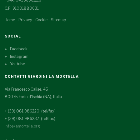
P.IVA: 04336961216
C.F.: 91001880631
Home
-
Privacy
-
Cookie
-
Sitemap
SOCIAL
Facebook
Instagram
Youtube
CONTATTI GIARDINI LA MORTELLA
Via Francesco Calise, 45
80075 Forio d'Ischia (NA), Italia
+ (39) 081.986220 (tel/fax)
+ (39) 081.986237 (tel/fax)
info@lamortella.org