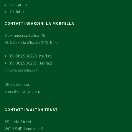
Instagram
Youtube
CONTATTI GIARDINI LA MORTELLA
Via Francesco Calise, 45
80075 Forio d'Ischia (NA), Italia
+ (39) 081.986220 (tel/fax)
+ (39) 081.986237 (tel/fax)
info@lamortella.org
Ufficio stampa:
press@lamortella.org
CONTATTI WALTON TRUST
89, Judd Street
WC1H 9NE London, UK