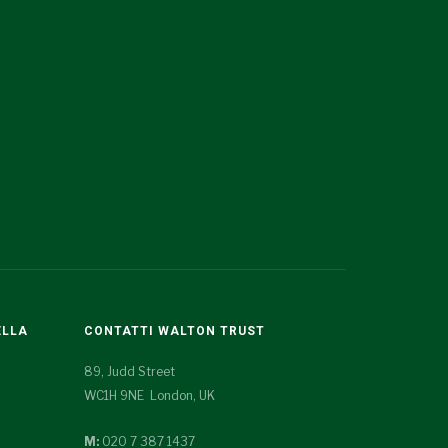
ELLA
CONTATTI WALTON TRUST
89, Judd Street
WC1H 9NE London, UK
M:
020 7 387 1437