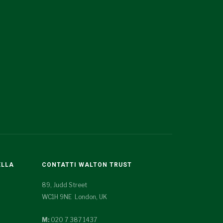
ELLA
CONTATTI WALTON TRUST
89, Judd Street
WC1H 9NE London, UK
M:
020 7 387 1437