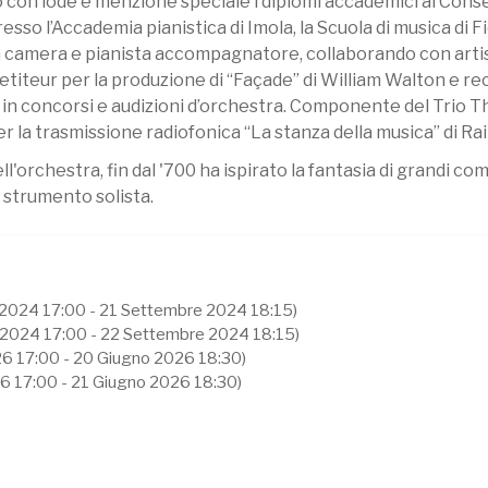
o con lode e menzione speciale i diplomi accademici al Cons
esso l’Accademia pianistica di Imola, la Scuola di musica di F
 camera e pianista accompagnatore, collaborando con artist
iteur per la produzione di “Façade” di William Walton e r
 concorsi e audizioni d’orchestra. Componente del Trio Thars
a per la trasmissione radiofonica “La stanza della musica” di Ra
ll'orchestra, fin dal '700 ha ispirato la fantasia di grandi comp
 strumento solista.
2024 17:00 - 21 Settembre 2024 18:15)
 2024 17:00 - 22 Settembre 2024 18:15)
6 17:00 - 20 Giugno 2026 18:30)
6 17:00 - 21 Giugno 2026 18:30)