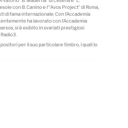
ervatorio “B. Maderna” di Cesena e “L.
iesole con B. Canino e l'“Avos Project” di Roma,
i di fama internazionale. Con l’Accademia
ecentemente ha lavorato con l’Accademia
os, si è esibito in svariati prestigiosi
i Radio3.
ositori per il suo particolare timbro, i quali lo