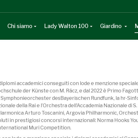
Chi siamo
Lady Walton 100
Giardino
M
diplomi accademici conseguiti con lode e menzione speciale a
chschule der Künste con M. Rácz, e dal 2022 è Primo Fagotto 
a Symphonieorchester desBayerischen Rundfunk, la hr-Sinfo
onale della Rai e l’Orchestra dell’Accademia Nazionale di S. 
Filarmonica Arturo Toscanini, Argovia Philharmonic, Orchest
oluti in prestigiosi concorsi internazionali: Norma Hooks Yo
nternational Muri Competition.