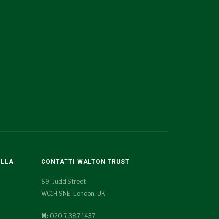
ELLA
CONTATTI WALTON TRUST
89, Judd Street
WC1H 9NE London, UK
M:
020 7 387 1437