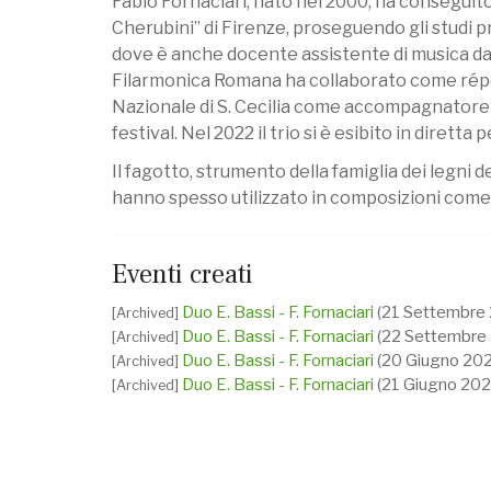
Fabio Fornaciari, nato nel 2000, ha conseguit
Cherubini” di Firenze, proseguendo gli studi pr
dove è anche docente assistente di musica da
Filarmonica Romana ha collaborato come répet
Nazionale di S. Cecilia come accompagnatore in
festival. Nel 2022 il trio si è esibito in dirett
Il fagotto, strumento della famiglia dei legni de
hanno spesso utilizzato in composizioni come
Eventi creati
Duo E. Bassi - F. Fornaciari
(21 Settembre 
[Archived]
Duo E. Bassi - F. Fornaciari
(22 Settembre
[Archived]
Duo E. Bassi - F. Fornaciari
(20 Giugno 202
[Archived]
Duo E. Bassi - F. Fornaciari
(21 Giugno 202
[Archived]