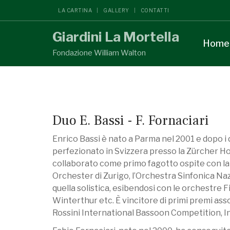
LA CARTINA
GALLERY
CONTATTI
Giardini La Mortella
Home
Fondazione William Walton
Duo E. Bassi - F. Fornaciari
Enrico Bassi è nato a Parma nel 2001 e dopo i 
perfezionato in Svizzera presso la Zürcher Ho
collaborato come primo fagotto ospite con l
Orchester di Zurigo, l’Orchestra Sinfonica Nazi
quella solistica, esibendosi con le orchestre 
Winterthur etc. È vincitore di primi premi ass
Rossini International Bassoon Competition, I