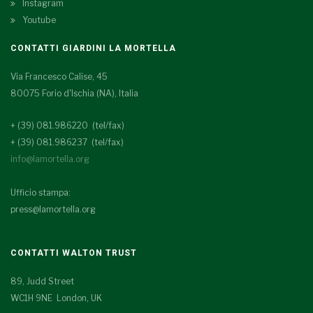
Instagram
Youtube
CONTATTI GIARDINI LA MORTELLA
Via Francesco Calise, 45
80075 Forio d'Ischia (NA), Italia
+ (39) 081.986220 (tel/fax)
+ (39) 081.986237 (tel/fax)
info@lamortella.org
Ufficio stampa:
press@lamortella.org
CONTATTI WALTON TRUST
89, Judd Street
WC1H 9NE London, UK