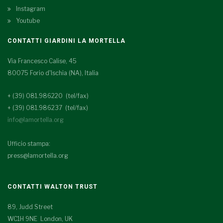
Instagram
Youtube
CONTATTI GIARDINI LA MORTELLA
Via Francesco Calise, 45
80075 Forio d'Ischia (NA), Italia
+ (39) 081.986220 (tel/fax)
+ (39) 081.986237 (tel/fax)
info@lamortella.org
Ufficio stampa:
press@lamortella.org
CONTATTI WALTON TRUST
89, Judd Street
WC1H 9NE London, UK