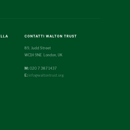
ELLA
CONTATTI WALTON TRUST
89, Judd Street
WC1H 9NE London, UK
M:
020 7 387 1437
E:
info@waltontrust.org