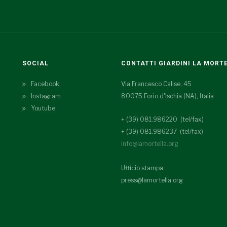
SOCIAL
CONTATTI GIARDINI LA MORT
Facebook
Via Francesco Calise, 45
Instagram
80075 Forio d'Ischia (NA), Italia
Youtube
+ (39) 081.986220 (tel/fax)
+ (39) 081.986237 (tel/fax)
info@lamortella.org
Ufficio stampa:
press@lamortella.org