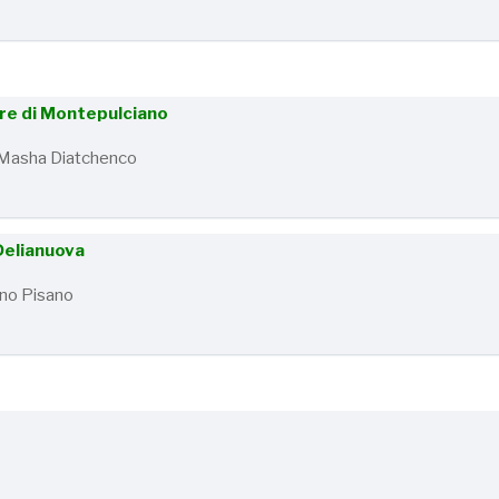
ere di Montepulciano
 - Masha Diatchenco
 Delianuova
ano Pisano