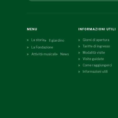
MENU
INFORMAZIONI UTILI
La storia
Giorni di apertura
Il giardino
Tariffe di ingresso
La Fondazione
Modalità visite
Attività musicali
News
Visite guidate
Come raggiungerci
Informazioni utili