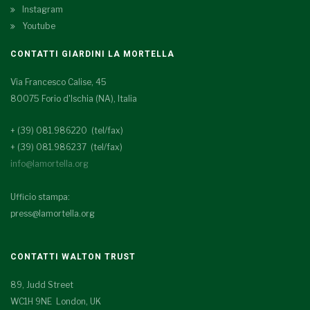
Instagram
Youtube
CONTATTI GIARDINI LA MORTELLA
Via Francesco Calise, 45
80075 Forio d'Ischia (NA), Italia
+ (39) 081.986220 (tel/fax)
+ (39) 081.986237 (tel/fax)
info@lamortella.org
Ufficio stampa:
press@lamortella.org
CONTATTI WALTON TRUST
89, Judd Street
WC1H 9NE London, UK