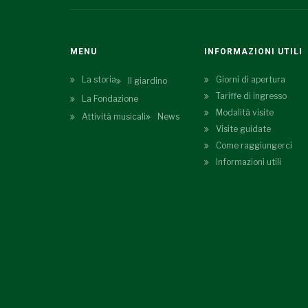
MENU
INFORMAZIONI UTILI
La storia
Giorni di apertura
Il giardino
Tariffe di ingresso
La Fondazione
Modalità visite
Attività musicali
News
Visite guidate
Come raggiungerci
Informazioni utili