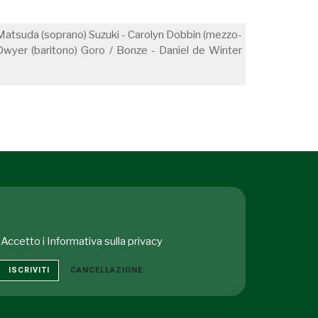
e Matsuda (soprano) Suzuki - Carolyn Dobbin (mezzo-
Dwyer (baritono) Goro / Bonze - Daniel de Winter
Accetto i
Informativa sulla privacy
ISCRIVITI
CANCELLAZIONE