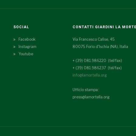
SOCIAL
CONTATTI GIARDINI LA MORT
Facebook
Via Francesco Calise, 45
Instagram
80075 Forio d'Ischia (NA), Italia
Youtube
+ (39) 081.986220 (tel/fax)
+ (39) 081.986237 (tel/fax)
info@lamortella.org
Ufficio stampa:
press@lamortella.org