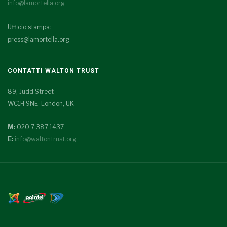
info@lamortella.org
Ufficio stampa:
press@lamortella.org
CONTATTI WALTON TRUST
89, Judd Street
WC1H 9NE London, UK
M:
020 7 387 1437
E:
info@waltontrust.org