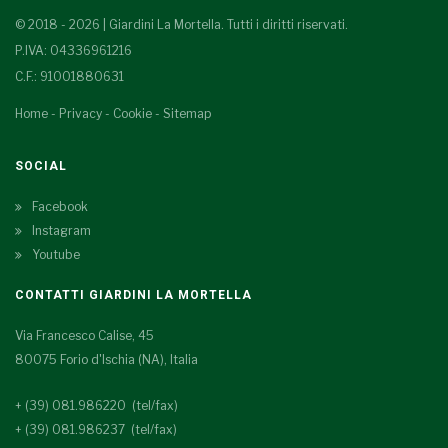
© 2018 - 2026 | Giardini La Mortella. Tutti i diritti riservati.
P.IVA: 04336961216
C.F.: 91001880631
Home
-
Privacy
-
Cookie
-
Sitemap
SOCIAL
Facebook
Instagram
Youtube
CONTATTI GIARDINI LA MORTELLA
Via Francesco Calise, 45
80075 Forio d'Ischia (NA), Italia
+ (39) 081.986220 (tel/fax)
+ (39) 081.986237 (tel/fax)