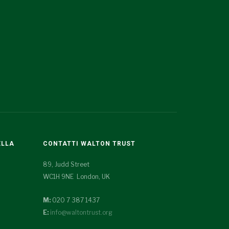
ELLA
CONTATTI WALTON TRUST
89, Judd Street
WC1H 9NE London, UK
M:
020 7 387 1437
E:
info@waltontrust.org