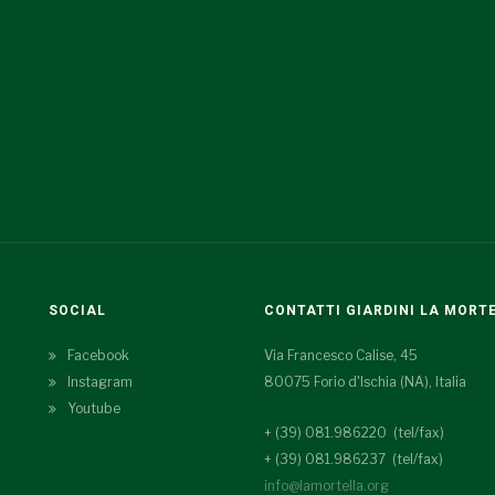
SOCIAL
CONTATTI GIARDINI LA MORT
Facebook
Via Francesco Calise, 45
Instagram
80075 Forio d'Ischia (NA), Italia
Youtube
+ (39) 081.986220 (tel/fax)
+ (39) 081.986237 (tel/fax)
info@lamortella.org