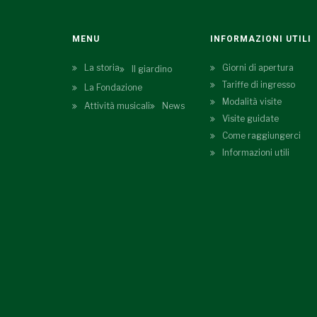
MENU
INFORMAZIONI UTILI
La storia
Giorni di apertura
Il giardino
Tariffe di ingresso
La Fondazione
Modalità visite
Attività musicali
News
Visite guidate
Come raggiungerci
Informazioni utili