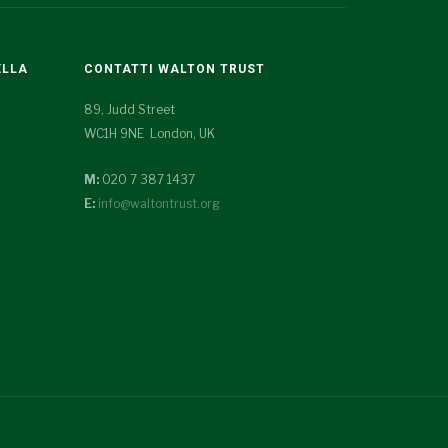
ELLA
CONTATTI WALTON TRUST
89, Judd Street
WC1H 9NE London, UK
M:
020 7 387 1437
E:
info@waltontrust.org