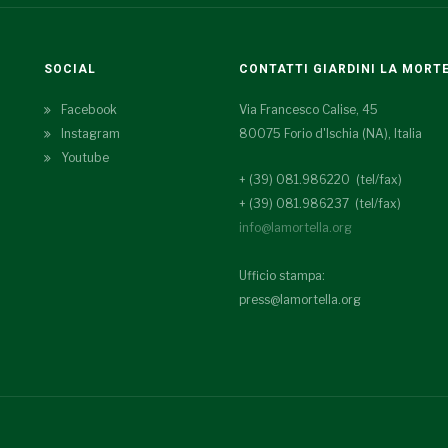
SOCIAL
CONTATTI GIARDINI LA MORT
Facebook
Via Francesco Calise, 45
Instagram
80075 Forio d'Ischia (NA), Italia
Youtube
+ (39) 081.986220 (tel/fax)
+ (39) 081.986237 (tel/fax)
info@lamortella.org
Ufficio stampa:
press@lamortella.org