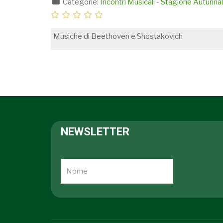
Categorie:
Incontri Musicali - Stagione Autunn
Musiche di Beethoven e Shostakovich
NEWSLETTER