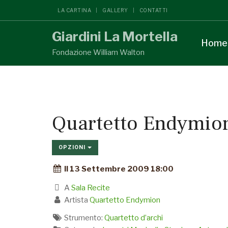
LA CARTINA
GALLERY
CONTATTI
Giardini La Mortella
Home
Fondazione William Walton
Quartetto Endymio
OPZIONI
Il 13 Settembre 2009 18:00
A
Sala Recite
Artista
Quartetto Endymion
Strumento:
Quartetto d’archi