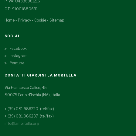
P.IVA: 04336961216
C.F.: 91001880631
Home
-
Privacy
-
Cookie
-
Sitemap
SOCIAL
Facebook
Instagram
Youtube
CONTATTI GIARDINI LA MORTELLA
Via Francesco Calise, 45
80075 Forio d'Ischia (NA), Italia
+ (39) 081.986220 (tel/fax)
+ (39) 081.986237 (tel/fax)
info@lamortella.org