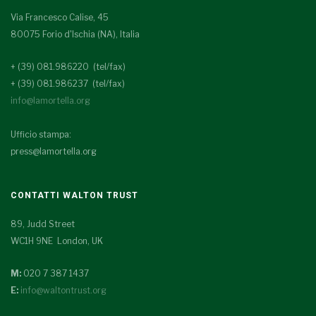
Via Francesco Calise, 45
80075 Forio d'Ischia (NA), Italia
+ (39) 081.986220 (tel/fax)
+ (39) 081.986237 (tel/fax)
info@lamortella.org
Ufficio stampa:
press@lamortella.org
CONTATTI WALTON TRUST
89, Judd Street
WC1H 9NE London, UK
M:
020 7 387 1437
E:
info@waltontrust.org