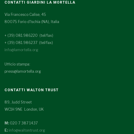
CONTATTI GIARDINI LA MORTELLA
Via Francesco Calise, 45
80075 Forio d'Ischia (NA), Italia
+ (39) 081.986220 (tel/fax)
+ (39) 081.986237 (tel/fax)
info@lamortella.org
Ufficio stampa:
press@lamortella.org
CONTATTI WALTON TRUST
89, Judd Street
WC1H 9NE London, UK
M:
020 7 387 1437
E:
info@waltontrust.org