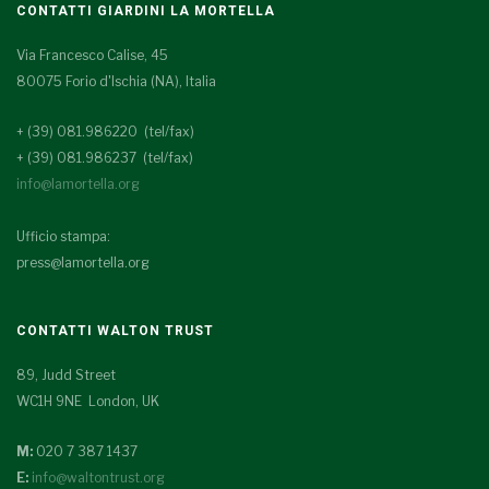
CONTATTI GIARDINI LA MORTELLA
Via Francesco Calise, 45
80075 Forio d'Ischia (NA), Italia
+ (39) 081.986220 (tel/fax)
+ (39) 081.986237 (tel/fax)
info@lamortella.org
Ufficio stampa:
press@lamortella.org
CONTATTI WALTON TRUST
89, Judd Street
WC1H 9NE London, UK
M:
020 7 387 1437
E:
info@waltontrust.org