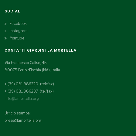
SOCIAL
Facebook
Instagram
Youtube
CONTATTI GIARDINI LA MORTELLA
Via Francesco Calise, 45
80075 Forio d'Ischia (NA), Italia
+ (39) 081.986220 (tel/fax)
+ (39) 081.986237 (tel/fax)
info@lamortella.org
Ufficio stampa:
press@lamortella.org