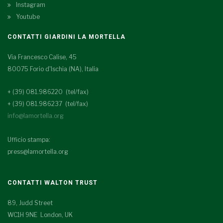
Instagram
Youtube
CONTATTI GIARDINI LA MORTELLA
Via Francesco Calise, 45
80075 Forio d'Ischia (NA), Italia
+ (39) 081.986220 (tel/fax)
+ (39) 081.986237 (tel/fax)
info@lamortella.org
Ufficio stampa:
press@lamortella.org
CONTATTI WALTON TRUST
89, Judd Street
WC1H 9NE London, UK