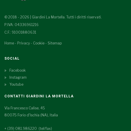
© 2018 - 2026 | Giardini La Mortella. Tutti i diritti riservati.
P.IVA: 04336961216
C.F.: 91001880631
Home
-
Privacy
-
Cookie
-
Sitemap
SOCIAL
Facebook
Instagram
Youtube
CONTATTI GIARDINI LA MORTELLA
Via Francesco Calise, 45
80075 Forio d'Ischia (NA), Italia
+ (39) 081.986220 (tel/fax)