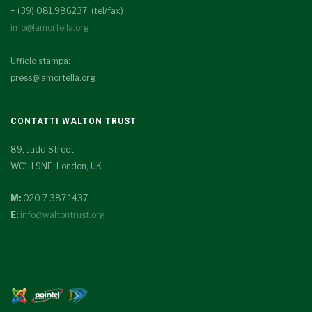
+ (39) 081.986237 (tel/fax)
info@lamortella.org
Ufficio stampa:
press@lamortella.org
CONTATTI WALTON TRUST
89, Judd Street
WC1H 9NE London, UK
M:
020 7 387 1437
E:
info@waltontrust.org