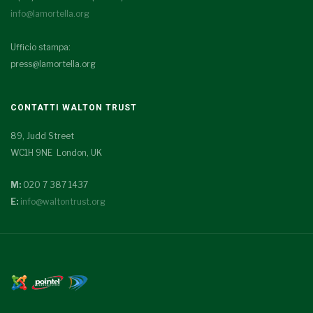
info@lamortella.org
Ufficio stampa:
press@lamortella.org
CONTATTI WALTON TRUST
89, Judd Street
WC1H 9NE London, UK
M:
020 7 387 1437
E:
info@waltontrust.org