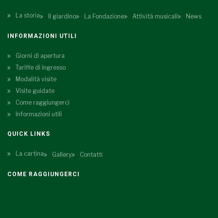
La storia
Il giardino
La Fondazione
Attività musicali
News
INFORMAZIONI UTILI
Giorni di apertura
Tariffe di ingresso
Modalità visite
Visite guidate
Come raggiungerci
Informazioni utili
QUICK LINKS
La cartina
Gallery
Contatti
COME RAGGIUNGERCI