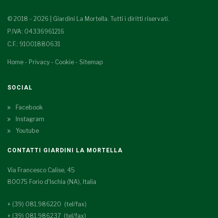
© 2018 - 2026 | Giardini La Mortella. Tutti i diritti riservati.
P.IVA: 04336961216
C.F.: 91001880631
Home
-
Privacy
-
Cookie
-
Sitemap
SOCIAL
Facebook
Instagram
Youtube
CONTATTI GIARDINI LA MORTELLA
Via Francesco Calise, 45
80075 Forio d'Ischia (NA), Italia
+ (39) 081.986220 (tel/fax)
+ (39) 081.986237 (tel/fax)