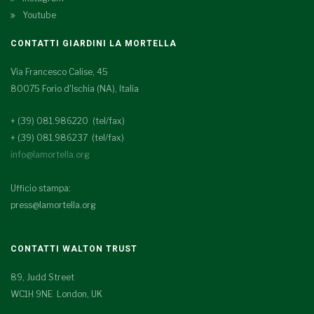
Youtube
CONTATTI GIARDINI LA MORTELLA
Via Francesco Calise, 45
80075 Forio d'Ischia (NA), Italia
+ (39) 081.986220 (tel/fax)
+ (39) 081.986237 (tel/fax)
info@lamortella.org
Ufficio stampa:
press@lamortella.org
CONTATTI WALTON TRUST
89, Judd Street
WC1H 9NE London, UK